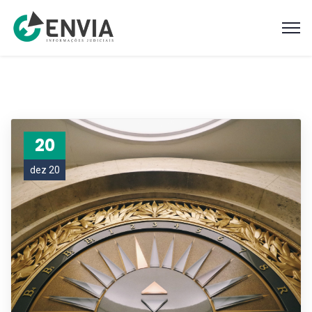
20
dez 20