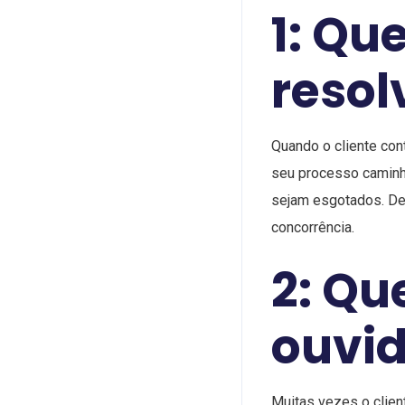
1: Qu
resol
Quando o cliente con
seu processo caminh
sejam esgotados. De
concorrência.
2: Que
ouvid
Muitas vezes o clien