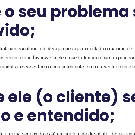
e o seu problema 
vido;
trata um escritório, ele deseja que seja executado o máximo de 
e em um curso favorável a ele e que todos os recursos proces
monstrar esse esforço constantemente torna o escritório um de
 ele (o cliente) s
o e entendido;
te precisa ser ouvido e até em um tom de desabafo, deseja ser