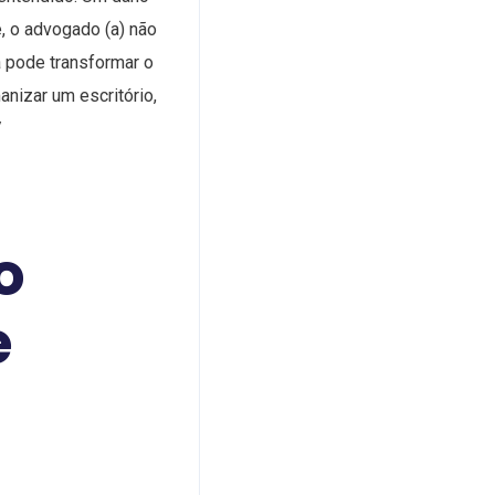
, o advogado (a) não
a pode transformar o
nizar um escritório,
/
o
e