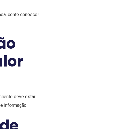
ada, conte conosco!
ão
lor
;
liente deve estar
de informação.
 de