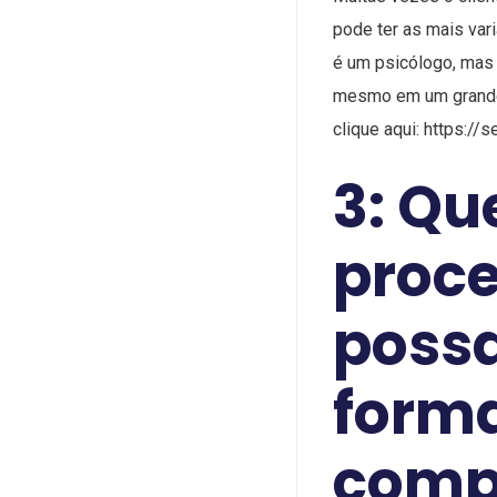
pode ter as mais var
é um psicólogo, mas 
mesmo em um grande 
clique aqui: https:/
3: Qu
proce
possa
forma
comp