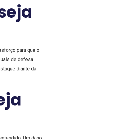
seja
esforço para que o
suais de defesa
staque diante da
eja
 entendido. Um dano