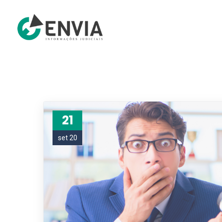
21
set 20