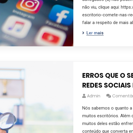
não viu, clique aqui: http
escritorio-comete-nas-r
falar a respeito de mais 
Ler mais
ERROS QUE O S
REDES SOCIAIS
Admin
Comentári
Nós sabemos o quanto a 
muitos escritórios. Além d
muitos deles estão enfre
conteúdo que converta em