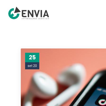
25
set 20