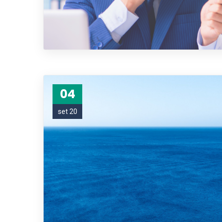
04
set 20