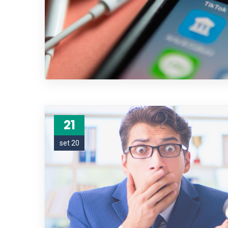
21
set 20