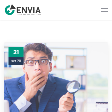
21
set 20